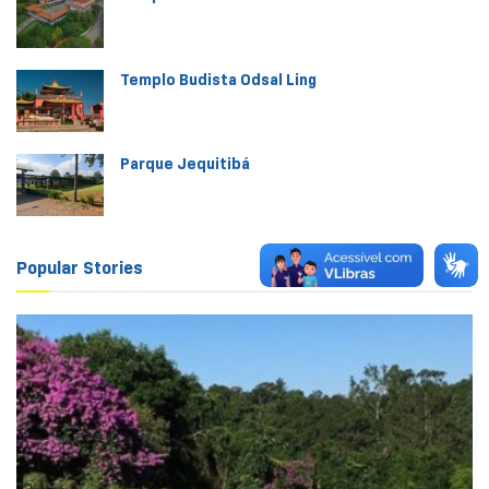
Templo Budista Odsal Ling
Parque Jequitibá
Popular Stories