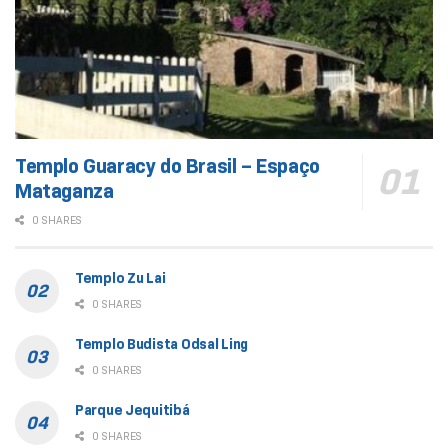
Templo Guaracy do Brasil – Espaço
Mataganza
0 SHARES
Templo Zu Lai
0 SHARES
Templo Budista Odsal Ling
0 SHARES
Parque Jequitibá
0 SHARES