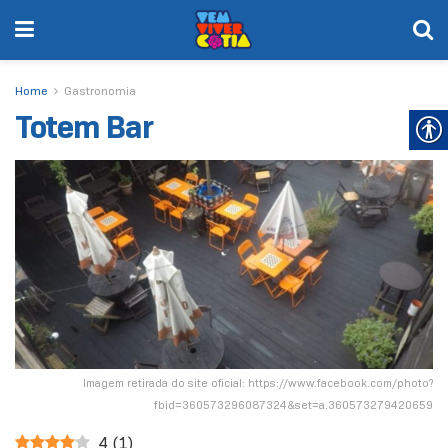
Home
Gastronomia
Totem Bar
Imagem retirada do site oficial: https://www.facebook.com/photo?
fbid=360573296087324&set=a.360573279420659
4
(
1
)