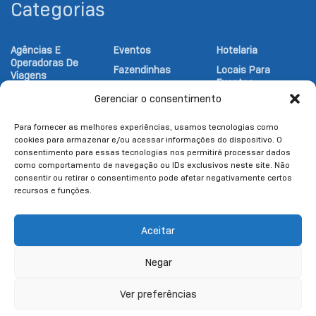
Categorias
Agências E
Eventos
Hotelaria
Operadoras De
Fazendinhas
Locais Para
Viagens
Eventos
Festival
Atrativos
Gerenciar o consentimento
Gastronômico
Notícias Turismo
Religiosos
Gastronomia
Parques
Atrativos
Para fornecer as melhores experiências, usamos tecnologias como
Turísticos
cookies para armazenar e/ou acessar informações do dispositivo. O
Hipicas
Pesqueiros
consentimento para essas tecnologias nos permitirá processar dados
Esportes
como comportamento de navegação ou IDs exclusivos neste site. Não
consentir ou retirar o consentimento pode afetar negativamente certos
recursos e funções.
Aceitar
Negar
Política de Privacidade
Termos de Uso
Ver preferências
© 2025
LLIÈGE
- Copyright & Copyleft © All material in this platform is the
property of the contributing authors and partners.