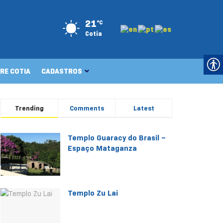
21
°C
Cotia
RE COTIA
CADASTROS
Trending
Comments
Latest
Templo Guaracy do Brasil –
Espaço Mataganza
Templo Zu Lai