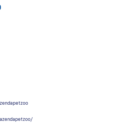
o
azendapetzoo
fazendapetzoo/