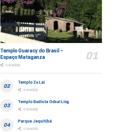
Templo Guaracy do Brasil –
Espaço Mataganza
0 SHARES
Templo Zu Lai
0 SHARES
Templo Budista Odsal Ling
0 SHARES
Parque Jequitibá
0 SHARES