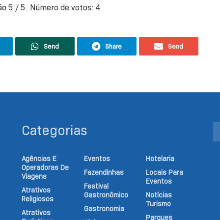
ção
5
/ 5. Número de votos:
4
Send
Share
Send
Categorias
Agências E
Eventos
Hotelaria
Operadoras De
Fazendinhas
Locais Para
Viagens
Eventos
Festival
Atrativos
Gastronômico
Notícias
Religiosos
Turismo
Gastronomia
Atrativos
Parques