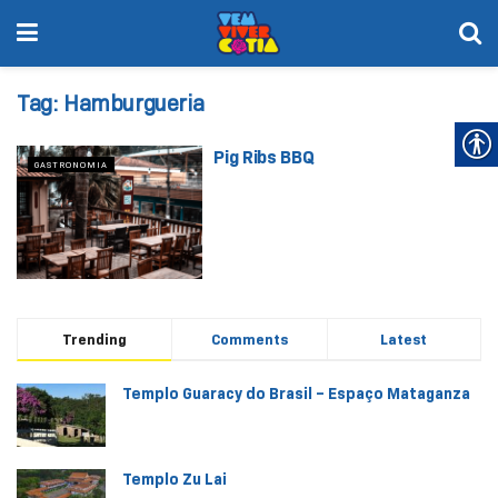
Tag:
Hamburgueria
Pig Ribs BBQ
GASTRONOMIA
Trending
Comments
Latest
Templo Guaracy do Brasil – Espaço Mataganza
Templo Zu Lai