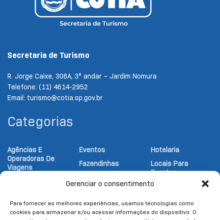
Secretaria de Turismo
R. Jorge Caixe, 306A, 3° andar – Jardim Nomura
Telefone: (11) 4614-2952
Email: turismo@cotia.sp.gov.br
Categorias
Agências E
Eventos
Hotelaria
Operadoras De
Fazendinhas
Locais Para
Viagens
Eventos
Festival
Atrativos
Gerenciar o consentimento
Gastronômico
Notícias Turismo
Religiosos
Gastronomia
Parques
Atrativos
Para fornecer as melhores experiências, usamos tecnologias como
Turísticos
cookies para armazenar e/ou acessar informações do dispositivo. O
Hipicas
Pesqueiros