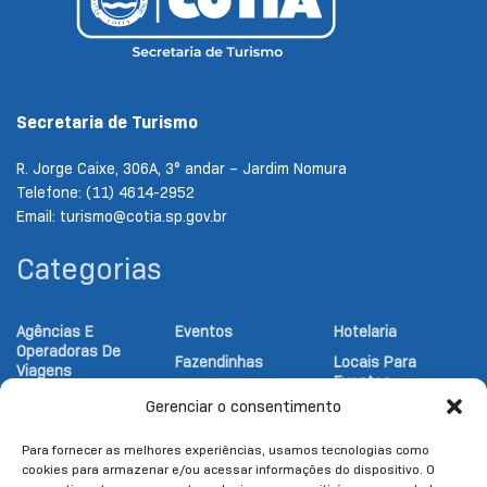
Secretaria de Turismo
R. Jorge Caixe, 306A, 3° andar – Jardim Nomura
Telefone: (11) 4614-2952
Email: turismo@cotia.sp.gov.br
Categorias
Agências E
Eventos
Hotelaria
Operadoras De
Fazendinhas
Locais Para
Viagens
Eventos
Festival
Atrativos
Gerenciar o consentimento
Gastronômico
Notícias Turismo
Religiosos
Gastronomia
Parques
Atrativos
Para fornecer as melhores experiências, usamos tecnologias como
Turísticos
cookies para armazenar e/ou acessar informações do dispositivo. O
Hipicas
Pesqueiros