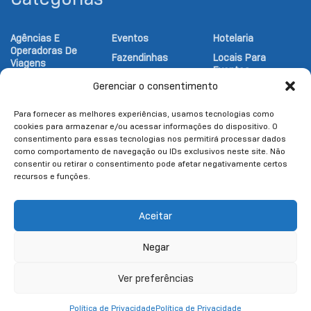
Agências E
Eventos
Hotelaria
Operadoras De
Fazendinhas
Locais Para
Viagens
Eventos
Festival
Atrativos
Gerenciar o consentimento
Gastronômico
Notícias Turismo
Religiosos
Gastronomia
Parques
Atrativos
Para fornecer as melhores experiências, usamos tecnologias como
Turísticos
cookies para armazenar e/ou acessar informações do dispositivo. O
Hipicas
Pesqueiros
consentimento para essas tecnologias nos permitirá processar dados
Esportes
como comportamento de navegação ou IDs exclusivos neste site. Não
consentir ou retirar o consentimento pode afetar negativamente certos
recursos e funções.
Aceitar
Negar
Política de Privacidade
Termos de Uso
Ver preferências
© 2025
LLIÈGE
- Copyright & Copyleft © All material in this platform is the
property of the contributing authors and partners.
Política de Privacidade
Política de Privacidade