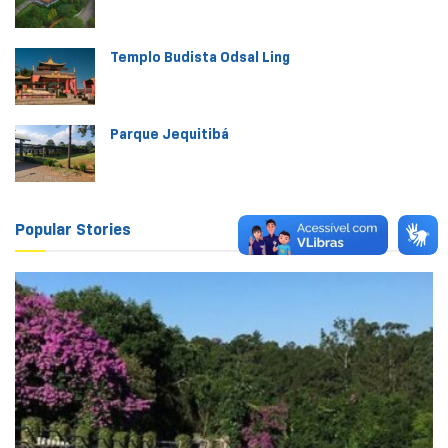
Templo Budista Odsal Ling
Parque Jequitibá
Popular Stories