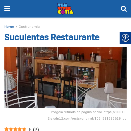
Home
Gastronomia
Suculentas Restaurante
Imagem retirada da página oficial: https://10619-
2.s.cdn12.com/rests/original/106_511523819.jpg
5
(
2
)