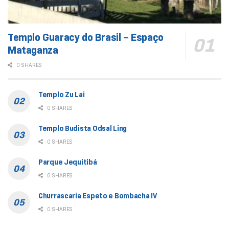
Templo Guaracy do Brasil – Espaço
Mataganza
0 SHARES
Templo Zu Lai
0 SHARES
Templo Budista Odsal Ling
0 SHARES
Parque Jequitibá
0 SHARES
Churrascaria Espeto e Bombacha IV
0 SHARES