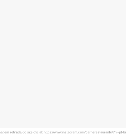
agem retirada do site oficial: https://www.instagram.com/carnerestaurante/?hl=pt-br