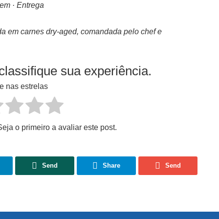
gem · Entrega
da em carnes dry-aged, comandada pelo chef e
 classifique sua experiência.
e nas estrelas
ja o primeiro a avaliar este post.
Send
Share
Send