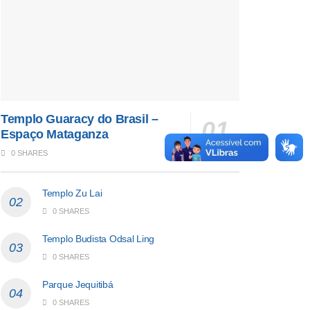
Templo Guaracy do Brasil –
Espaço Mataganza
0 SHARES
Templo Zu Lai
0 SHARES
Templo Budista Odsal Ling
0 SHARES
Parque Jequitibá
0 SHARES